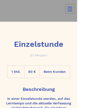
Einzelstunde
60 Minuten
80
Euro
1 Std.
1
80 €
Beim Kunden
S
t
d
Beschreibung
In einer Einzelstunde werden, auf das
Lerntempo und die aktuelle Verfassung
rücksichtnehmend, die einzelnen